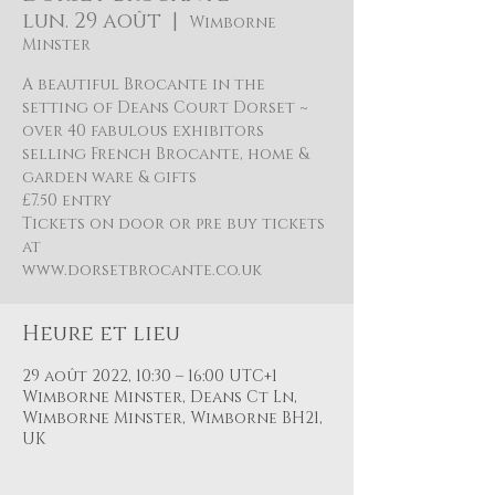
lun. 29 août
  |  
Wimborne
Minster
A beautiful Brocante in the
setting of Deans Court Dorset ~
over 40 fabulous exhibitors
selling French Brocante, home &
garden ware & gifts
£7.50 entry
Tickets on door or pre buy tickets
at
Heure et lieu
29 août 2022, 10:30 – 16:00 UTC+1
Wimborne Minster, Deans Ct Ln,
Wimborne Minster, Wimborne BH21,
UK