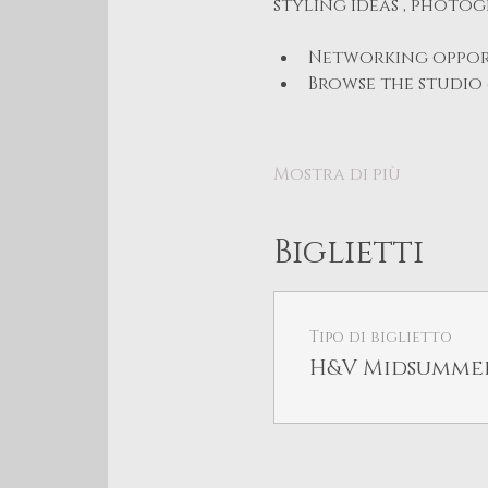
styling ideas , photog
Networking opport
Browse the studio 
Mostra di più
Biglietti
Tipo di biglietto
H&V Midsumme