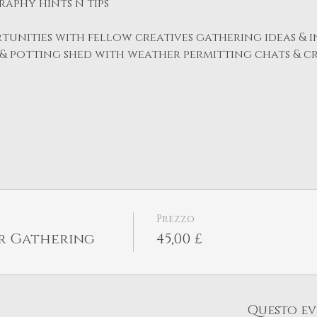
raphy hints n tips
unities with fellow creatives gathering ideas & i
& potting shed with weather permitting chats & cr
Prezzo
r Gathering
45,00 £
Questo ev