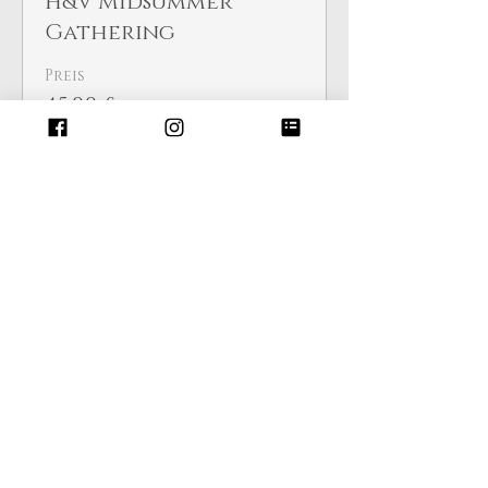
H&V Midsummer
Gathering
Preis
45,00 £
Diese Veranstaltung ist
ausverkauft
Diese Veranstaltung
teilen